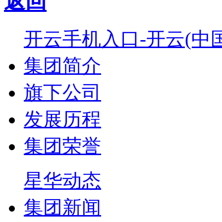
返回
开云手机入口-开云(中国
集团简介
旗下公司
发展历程
集团荣誉
星华动态
集团新闻