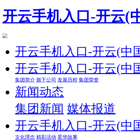
开云手机入口-开云(中
开云手机入口-开云(中国
开云手机入口-开云(中国
集团简介
旗下公司
发展历程
集团荣誉
新闻动态
集团新闻
媒体报道
开云手机入口-开云(中国
文化理念
精彩活动
星华故事