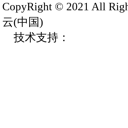
CopyRight © 2021 All
云(中国)
技术支持：