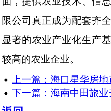
面，提供农业技术、信
限公司真正成为配套齐
显著的农业产业化生产
较高的农业企业。
上一篇：海口星华房地
下一篇：海南中田旅业